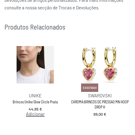
devoluções de artigos personalizados. Para mais informações
consulte a nossa secção de Trocas e Devoluções.
Produtos Relacionados
ESGOTADO
UNIKE
SWAROVSKI
Brincos Unike Glow Circle Prata
CHROMA:BRINCOS DE PRESSAO MN HOOP
DROP H
44,95
€
Adicionar
99,00
€