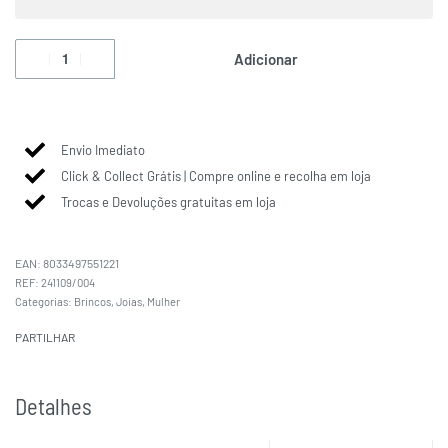
Adicionar
Envio Imediato
Click & Collect Grátis | Compre online e recolha em loja
Trocas e Devoluções gratuitas em loja
EAN:
8033497551221
241109/004
Categorias:
Brincos
,
Joias
,
Mulher
PARTILHAR
Detalhes