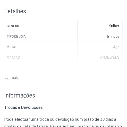
Detalhes
Mulher
GÉNERO
Brincos
TIPO DE JÓIA
Aço
METAL
ANJEWELS
MARCAS
Informações
Trocas e Devoluções
Pode efectuar uma troca ou devolução num prazo de 30 dias a
contar da data da fatura. Para efectuar uma troca ou devolução o