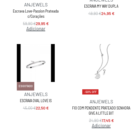
ANJEWELS
ESCRAVA MY WAY DUPLA
Escrava Love-Passion Prateada
49,90
€
24,95
€
c/Corações
59,90
€
29,95
€
Adicionar
-50% OFF
ESGOTADO
-50% OFF
ANJEWELS
ESCRAVA OVAL LOVE IS
ANJEWELS
45,00
€
22,50
€
FIO COM PENDENTE PRATEADO SENHORA
GIVE A LITTLE BIT
34,90
€
17,45
€
Adicionar