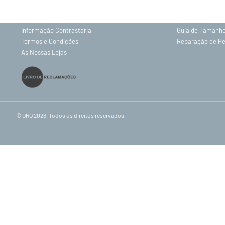
Contactos
Política de Priv
Envios e Entregas
Trocas e Devolu
Informação Contrastaria
Guia de Tamanh
Termos e Condições
Reparação de P
As Nossas Lojas
© ORO 2026. Todos os direitos reservados.