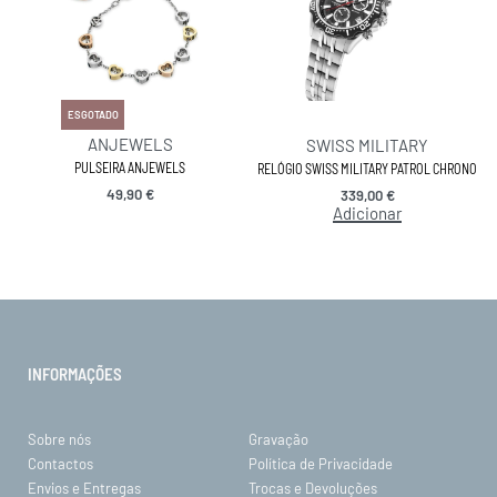
ESGOTADO
ANJEWELS
SWISS MILITARY
PULSEIRA ANJEWELS
RELÓGIO SWISS MILITARY PATROL CHRONO
49,90
€
339,00
€
Adicionar
INFORMAÇÕES
Sobre nós
Gravação
Contactos
Política de Privacidade
Envios e Entregas
Trocas e Devoluções