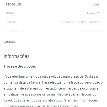
Colar
TIPO DE JÓIA
Prata 925
METAL
Zircónias e Pérolas Sintéticas
PEDRAS
Ouro Amarelo
ACABAMENTO
42 cm + 5 cm de extensão
COMPRIMENTO
UNIKE
MARCAS
Informações
Trocas e Devoluções
Pode efectuar uma troca ou devolução num prazo de 30 dias a
contar da data da fatura. Para efectuar uma troca ou devolução o
artigo tem de estar em bom estado, sem marcas de uso, com a
embalagem e acessórios originais. Não se aceitam trocas ou
devoluções de artigos personalizados. Para mais informações
consulte a nossa secção de Trocas e Devoluções.