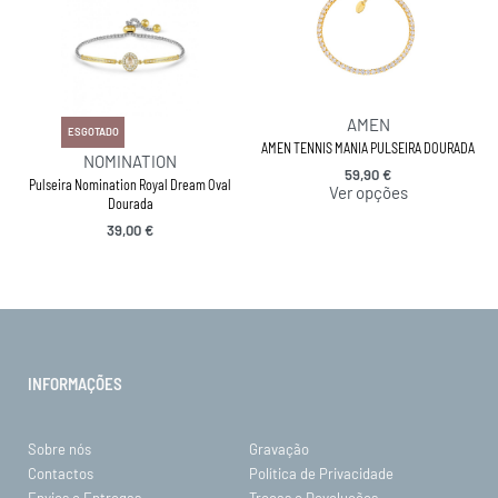
AMEN
ESGOTADO
AMEN TENNIS MANIA PULSEIRA DOURADA
NOMINATION
59,90
€
Pulseira Nomination Royal Dream Oval
Ver opções
Dourada
39,00
€
INFORMAÇÕES
Sobre nós
Gravação
Contactos
Política de Privacidade
Envios e Entregas
Trocas e Devoluções