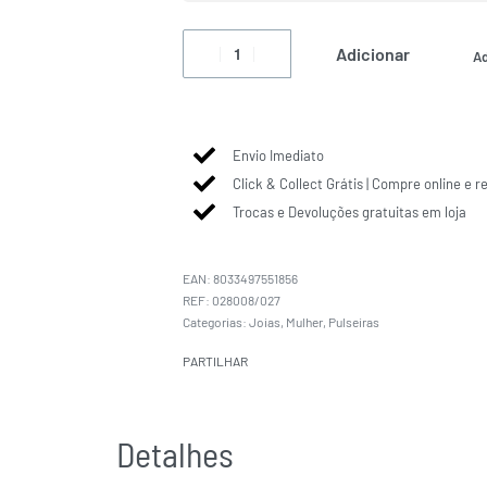
Adicionar
Ad
Envio Imediato
Click & Collect Grátis | Compre online e r
Trocas e Devoluções gratuitas em loja
EAN:
8033497551856
028008/027
Categorias:
Joias
,
Mulher
,
Pulseiras
PARTILHAR
Detalhes