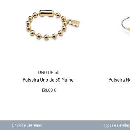
UNO DE 50
Pulseira Uno de 50 Mulher
Pulseira N
139,00
€
INFORMAÇÕES
Ver opções
Sobre nós
Gravação
Contactos
Política de Priv
Envios e Entregas
Trocas e Devolu