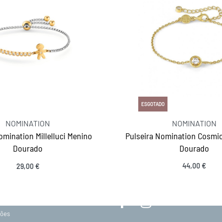
ESGOTADO
NOMINATION
NOMINATION
omination Millelluci Menino
Pulseira Nomination Cosmi
Dourado
Dourado
MANTENHA-SE EM CONTACTO
44,00
€
29,00
€
Ver opções
SIGA-NOS
acidade
ções