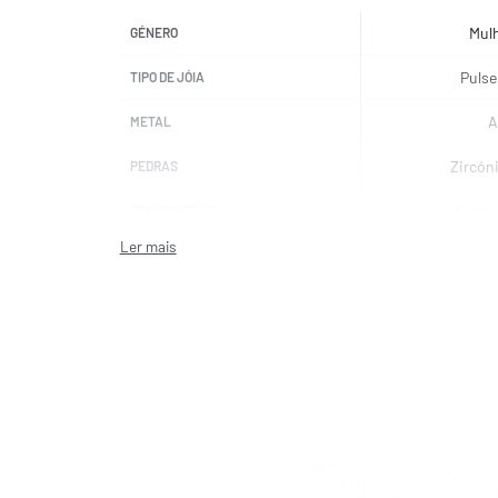
Mul
GÉNERO
Pulse
TIPO DE JÓIA
A
METAL
Zircón
PEDRAS
Ajustá
COMPRIMENTO
NOMINATI
MARCAS