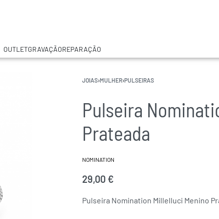
OUTLET
GRAVAÇÃO
REPARAÇÃO
JOIAS
›
MULHER
›
PULSEIRAS
Pulseira Nominatio
Prateada
NOMINATION
29,00
€
Pulseira Nomination Millelluci Menino P