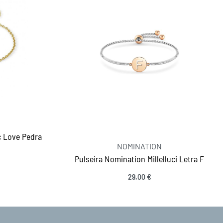
c Love Pedra
NOMINATION
Pulseira Nomination Millelluci Letra F
29,00
€
Ver opções