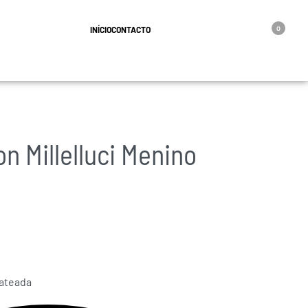
geral@oro.pt
INÍCIO
CONTACTO
0
n Millelluci Menino
rateada