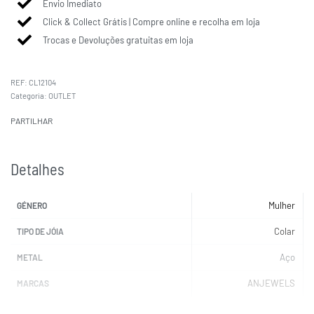
Envio Imediato
Click & Collect Grátis | Compre online e recolha em loja
Trocas e Devoluções gratuitas em loja
CL12104
Categoria:
OUTLET
PARTILHAR
Detalhes
Mulher
GÉNERO
Colar
TIPO DE JÓIA
Aço
METAL
ANJEWELS
MARCAS